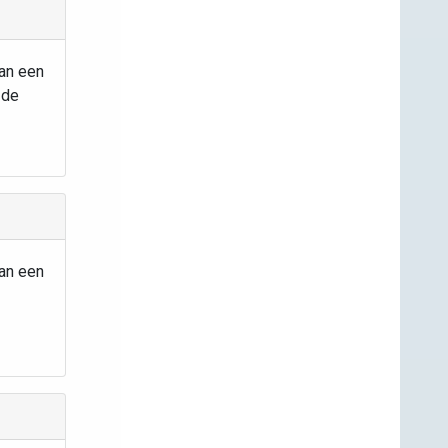
van een
 de
van een