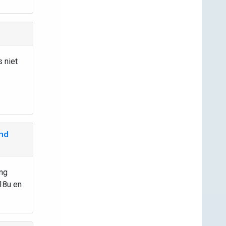
s niet
ond
ing
18u en