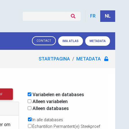
FR
NL
CONTACT
IMA ATLAS
METADATA
STARTPAGINA
METADATA
Variabelen en databases
DF
Alleen variabelen
Alleen databases
In alle databases
ier om
Échantillon Permantent(e) Steekproef