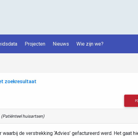
idsdata
Projecten
Nieuws
Wie zijn we?
et zoekresultaat
P
n
(Patiënteel huisartsen)
ar waarbij de verstrekking ‘Advies’ gefactureerd werd. Het gaat h