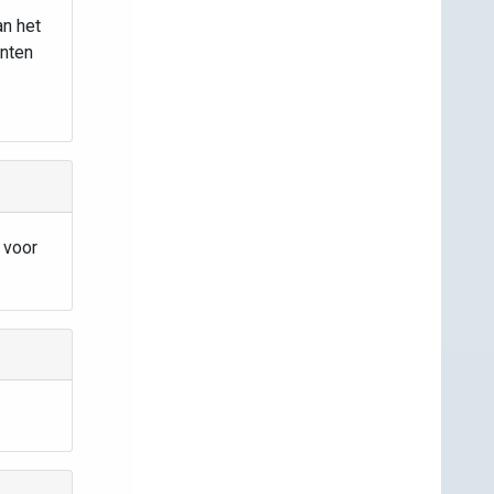
an het
ënten
 voor