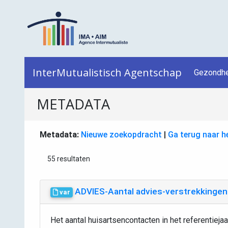
InterMutualistisch Agentschap
Gezondhe
METADATA
Metadata:
Nieuwe zoekopdracht
|
Ga terug naar h
55 resultaten
ADVIES-Aantal advies-verstrekkinge
var
Het aantal huisartsencontacten in het referentieja