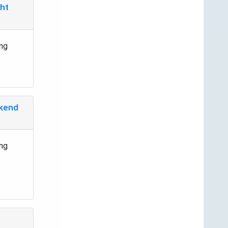
cht
ing
ekend
ing