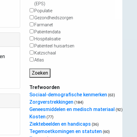
(EPS)
Populatie
Gezondheidszorgen
Farmanet
Patiëntendata
Hospitalisatie
Patiënteel huisartsen
Katzschaal
een
Atlas
Zoeken
Trefwoorden
Sociaal-demografische kenmerken
(63)
Zorgverstrekkingen
(184)
Geneesmiddelen en medisch materiaal
(92)
Kosten
(77)
Ziektebeelden en handicaps
(36)
Tegemoetkomingen en statuten
(60)