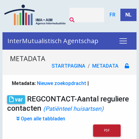
FR
NL
InterMutualistisch Agentschap
METADATA
STARTPAGINA
METADATA
Metadata:
Nieuwe zoekopdracht
|
REGCONTACT-Aantal reguliere
var
contacten
(Patiënteel huisartsen)
Open alle tabbladen
PDF