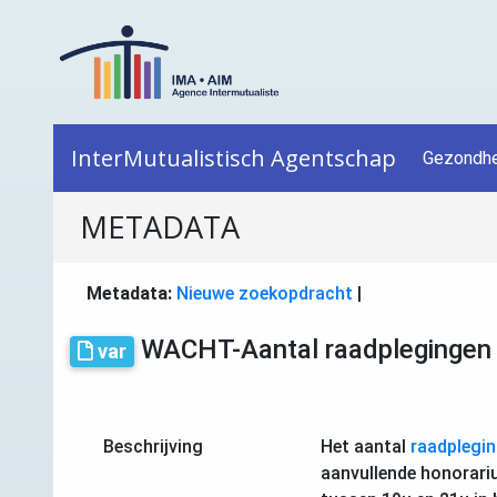
InterMutualistisch Agentschap
Gezondhe
METADATA
Metadata:
Nieuwe zoekopdracht
|
WACHT-Aantal raadplegingen
var
Beschrijving
Het aantal
raadplegi
aanvullende honorari