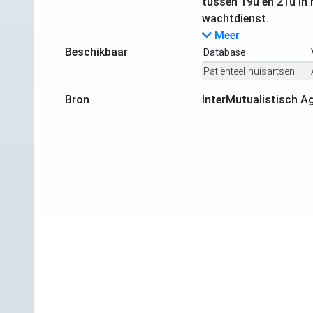
tussen 19u en 21u in 
wachtdienst.
Meer
Beschikbaar
Database
Patiënteel huisartsen
Bron
InterMutualistisch A