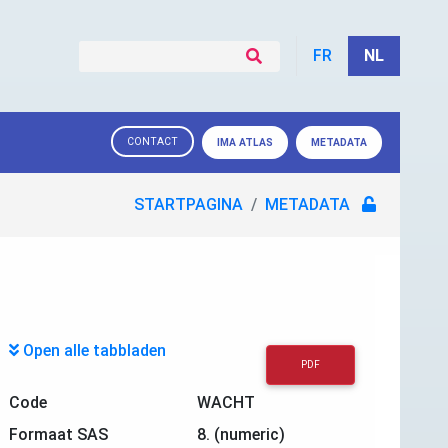
FR
NL
CONTACT
IMA ATLAS
METADATA
STARTPAGINA
METADATA
Open alle tabbladen
PDF
Code
WACHT
Formaat SAS
8. (numeric)