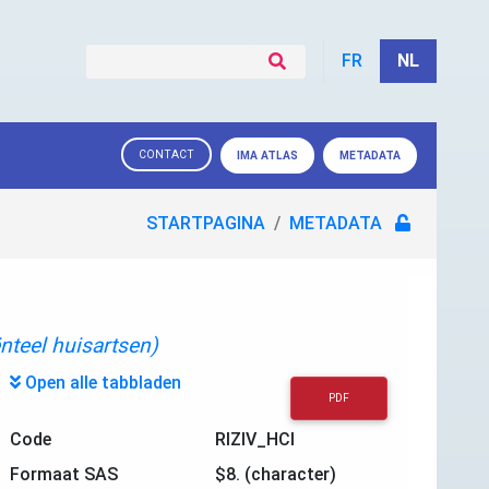
FR
NL
CONTACT
IMA ATLAS
METADATA
STARTPAGINA
METADATA
ënteel huisartsen)
Open alle tabbladen
PDF
Code
RIZIV_HCI
Formaat SAS
$8. (character)