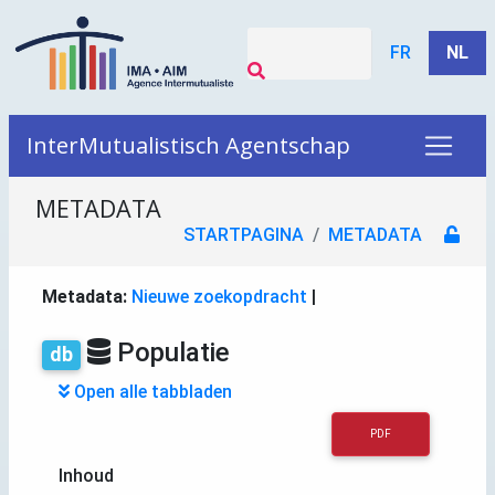
FR
NL
InterMutualistisch Agentschap
METADATA
STARTPAGINA
METADATA
Metadata:
Nieuwe zoekopdracht
|
Populatie
db
Open alle tabbladen
PDF
Inhoud