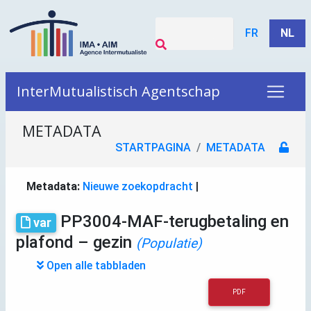
FR
NL
InterMutualistisch Agentschap
METADATA
STARTPAGINA
METADATA
Metadata:
Nieuwe zoekopdracht
|
PP3004-MAF-terugbetaling en
var
plafond – gezin
(Populatie)
Open alle tabbladen
PDF