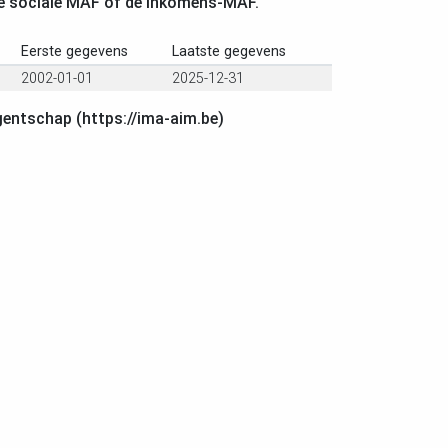
e sociale MAF of de inkomens-MAF.
Eerste gegevens
Laatste gegevens
2002-01-01
2025-12-31
gentschap (https://ima-aim.be)