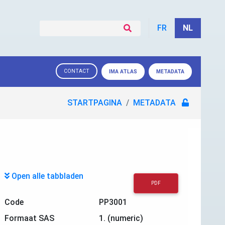
FR
NL
CONTACT
IMA ATLAS
METADATA
STARTPAGINA
METADATA
Open alle tabbladen
PDF
Code
PP3001
Formaat SAS
1. (numeric)