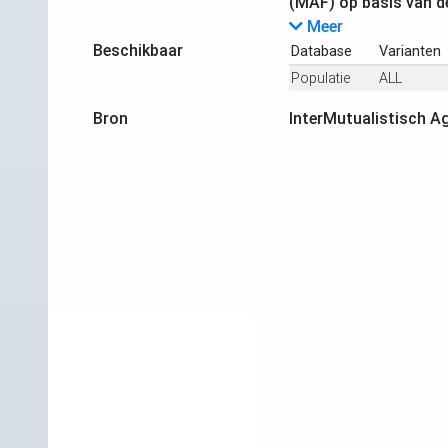
(MAF) op basis van d
Meer
Beschikbaar
Database
Varianten
Populatie
ALL
Bron
InterMutualistisch A