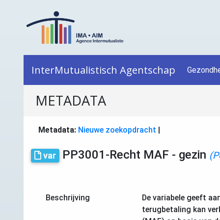
InterMutualistisch Agentschap
Gezondhe
METADATA
Metadata:
Nieuwe zoekopdracht
|
PP3001-Recht MAF - gezin
(P
var
Beschrijving
De variabele geeft aa
terugbetaling kan ver