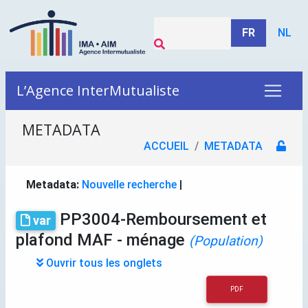
FR
NL
L’Agence InterMutualiste
METADATA
ACCUEIL
METADATA
Metadata:
Nouvelle recherche
|
PP3004-Remboursement et
var
plafond MAF - ménage
(Population)
Ouvrir tous les onglets
PDF