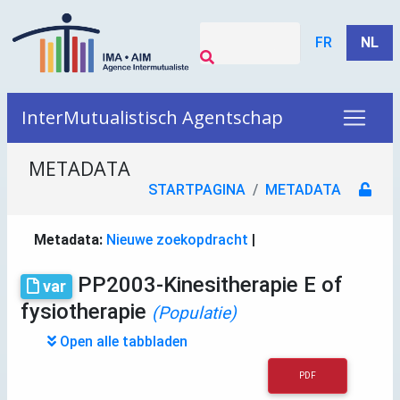
FR
NL
InterMutualistisch Agentschap
METADATA
STARTPAGINA
METADATA
Metadata:
Nieuwe zoekopdracht
|
PP2003-Kinesitherapie E of
var
fysiotherapie
(Populatie)
Open alle tabbladen
PDF