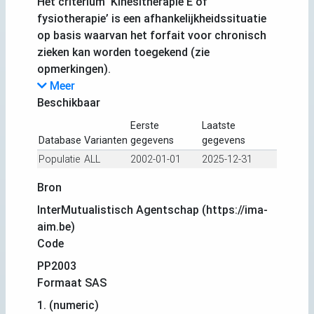
Het criterium ‘Kinesitherapie E of
fysiotherapie’ is een afhankelijkheidssituatie
op basis waarvan het forfait voor chronisch
zieken kan worden toegekend (zie
opmerkingen).
Meer
Beschikbaar
Eerste
Laatste
Database
Varianten
gegevens
gegevens
Populatie
ALL
2002-01-01
2025-12-31
Bron
InterMutualistisch Agentschap (https://ima-
aim.be)
Code
PP2003
Formaat SAS
1. (numeric)