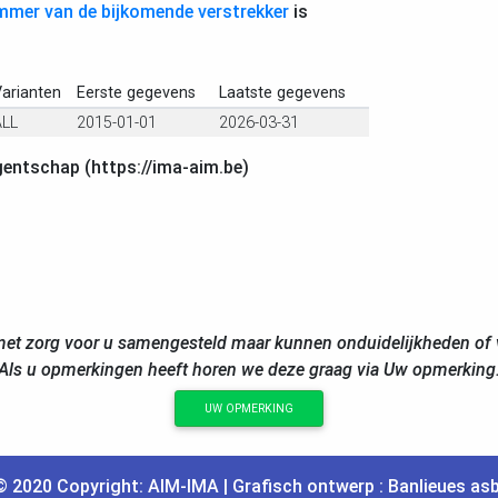
ummer van de bijkomende verstrekker
is
arianten
Eerste gegevens
Laatste gegevens
ALL
2015-01-01
2026-03-31
gentschap (https://ima-aim.be)
et zorg voor u samengesteld maar kunnen onduidelijkheden of v
Als u opmerkingen heeft horen we deze graag via Uw opmerking
UW OPMERKING
© 2020 Copyright:
AIM
-
IMA
| Grafisch ontwerp :
Banlieues asb