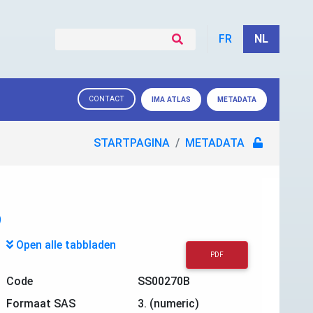
FR
NL
CONTACT
IMA ATLAS
METADATA
STARTPAGINA
METADATA
)
Open alle tabbladen
PDF
Code
SS00270B
Formaat SAS
3. (numeric)