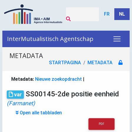
FR
NL
InterMutualistisch Agentschap
METADATA
STARTPAGINA
METADATA
Metadata:
Nieuwe zoekopdracht
|
SS00145-2de positie eenheid
var
(Farmanet)
Open alle tabbladen
PDF