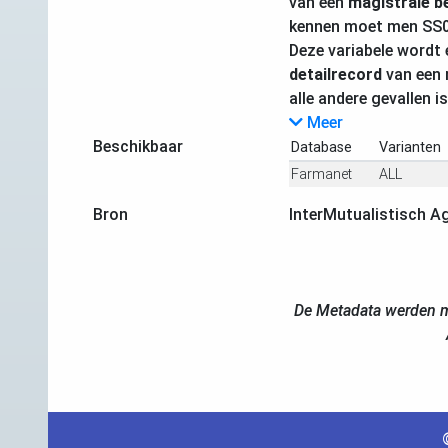
van een
magistrale b
kennen moet men SS
Deze variabele wordt 
detailrecord
van een 
alle andere gevallen i
Meer
Beschikbaar
Database
Varianten
Farmanet
ALL
Bron
InterMutualistisch A
De Metadata werden m