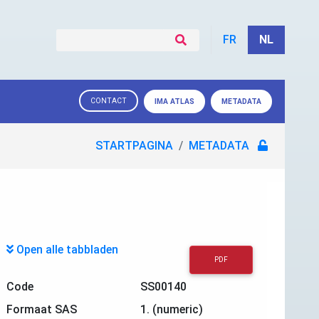
FR
NL
CONTACT
IMA ATLAS
METADATA
STARTPAGINA
METADATA
Open alle tabbladen
PDF
Code
SS00140
Formaat SAS
1. (numeric)