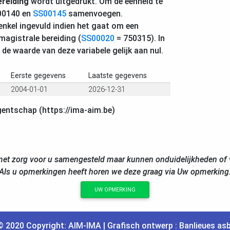
ereiding
wordt uitgedrukt. Om de eenheid te
00140 en
SS00145
samenvoegen.
enkel ingevuld indien het gaat om een
magistrale bereiding (
SS00020
= 750315). In
s de waarde van deze variabele gelijk aan nul.
Eerste gegevens
Laatste gegevens
2004-01-01
2026-12-31
gentschap (https://ima-aim.be)
et zorg voor u samengesteld maar kunnen onduidelijkheden of v
Als u opmerkingen heeft horen we deze graag via Uw opmerking
UW OPMERKING
© 2020 Copyright:
AIM
-
IMA
| Grafisch ontwerp :
Banlieues asb