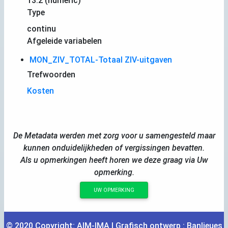
13.2 (numeric)
Type
continu
Afgeleide variabelen
MON_ZIV_TOTAL-Totaal ZIV-uitgaven
Trefwoorden
Kosten
De Metadata werden met zorg voor u samengesteld maar
kunnen onduidelijkheden of vergissingen bevatten.
Als u opmerkingen heeft horen we deze graag via Uw
opmerking.
UW OPMERKING
© 2020 Copyright:
AIM
-
IMA
| Grafisch ontwerp :
Banlieues