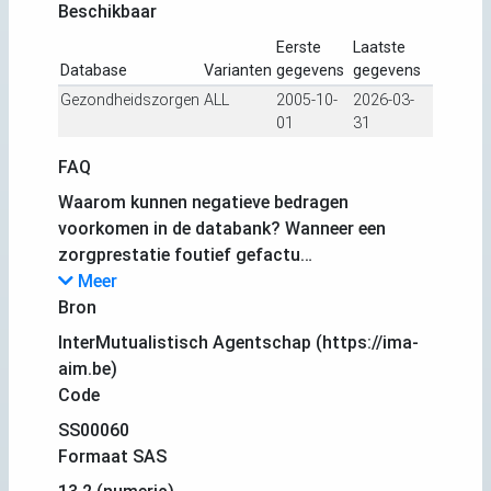
Beschikbaar
Eerste
Laatste
Database
Varianten
gegevens
gegevens
Gezondheidszorgen
ALL
2005-10-
2026-03-
01
31
FAQ
Waarom kunnen negatieve bedragen
voorkomen in de databank? Wanneer een
zorgprestatie foutief gefactu…
Meer
Bron
InterMutualistisch Agentschap (https://ima-
aim.be)
Code
SS00060
Formaat SAS