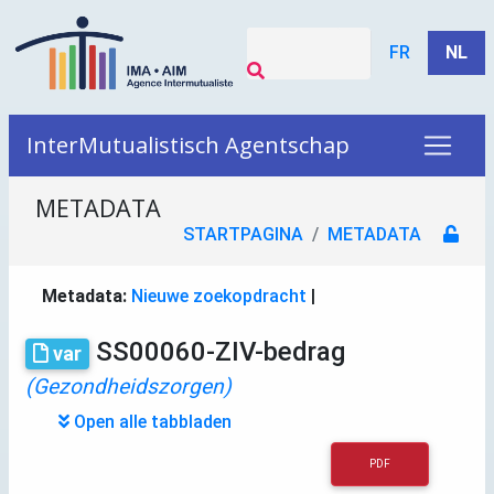
FR
NL
InterMutualistisch Agentschap
METADATA
STARTPAGINA
METADATA
Metadata:
Nieuwe zoekopdracht
|
SS00060-ZIV-bedrag
var
(Gezondheidszorgen)
Open alle tabbladen
PDF