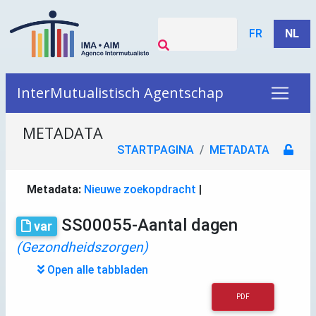
FR
NL
InterMutualistisch Agentschap
METADATA
STARTPAGINA
METADATA
Metadata:
Nieuwe zoekopdracht
|
SS00055-Aantal dagen
var
(Gezondheidszorgen)
Open alle tabbladen
PDF