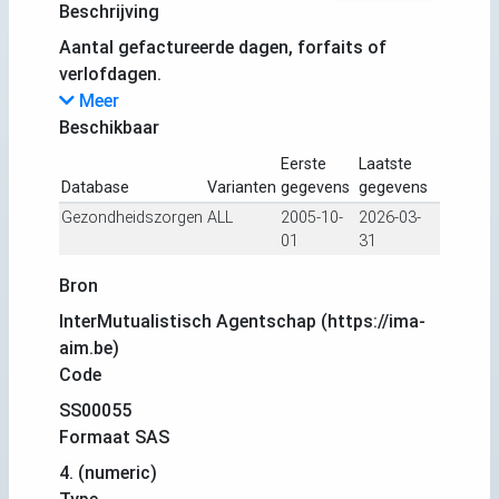
Beschrijving
Aantal gefactureerde dagen, forfaits of
verlofdagen.
Meer
Beschikbaar
Eerste
Laatste
Database
Varianten
gegevens
gegevens
Gezondheidszorgen
ALL
2005-10-
2026-03-
01
31
Bron
InterMutualistisch Agentschap (https://ima-
aim.be)
Code
SS00055
Formaat SAS
4. (numeric)