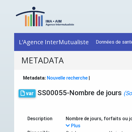
L’Agence InterMutualiste
Données de sant
METADATA
Metadata:
Nouvelle recherche
|
SS00055-Nombre de jours
(So
var
Description
Nombre de jours, forfaits ou j
Plus