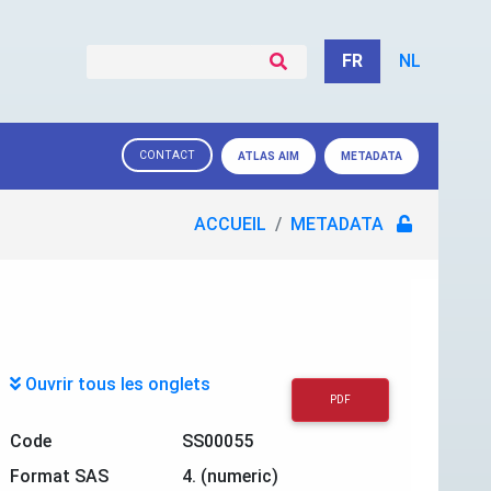
FR
NL
CONTACT
ATLAS AIM
METADATA
ACCUEIL
METADATA
Ouvrir tous les onglets
PDF
Code
SS00055
Format SAS
4. (numeric)