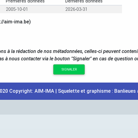
Premières données
Dernières données
2005-10-01
2026-03-31
://aim-ima.be)
ns à la rédaction de nos métadonnées, celles-ci peuvent conteni
as à nous contacter via le bouton "Signaler" en cas de question 
SIGNALER
020 Copyright:
AIM
-
IMA
| Squelette et graphisme :
Banlieues 