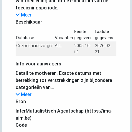
van toediening aan of de einddatum van de
toedieningsperiode.
Meer
Beschikbaar
Eerste
Laatste
Database
Varianten
gegevens
gegevens
Gezondheidszorgen
ALL
2005-10-
2026-03-
01
31
Info voor aanvragers
Detail te motiveren. Exacte datums met
betrekking tot verstrekkingen zijn bijzondere
categorieën van…
Meer
Bron
InterMutualistisch Agentschap (https://ima-
aim.be)
Code