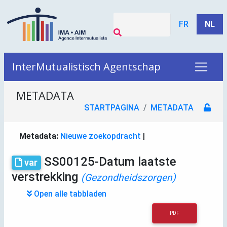
FR
NL
InterMutualistisch Agentschap
METADATA
STARTPAGINA
METADATA
Metadata:
Nieuwe zoekopdracht
|
SS00125-Datum laatste
var
verstrekking
(Gezondheidszorgen)
Open alle tabbladen
PDF