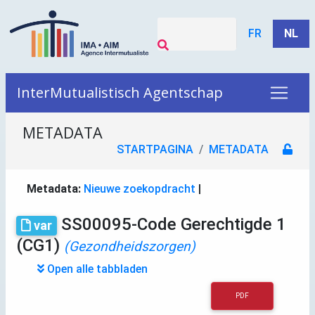
FR
NL
InterMutualistisch Agentschap
METADATA
STARTPAGINA
METADATA
Metadata:
Nieuwe zoekopdracht
|
SS00095-Code Gerechtigde 1
var
(CG1)
(Gezondheidszorgen)
Open alle tabbladen
PDF