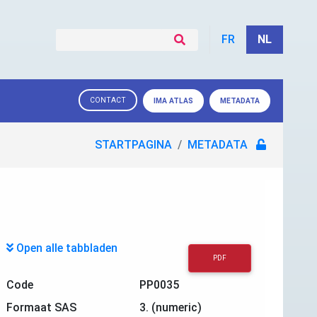
FR
NL
CONTACT
IMA ATLAS
METADATA
STARTPAGINA
METADATA
Open alle tabbladen
PDF
Code
PP0035
Formaat SAS
3. (numeric)