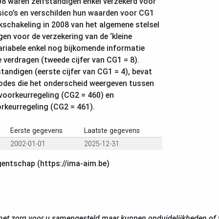
08 waren zelfstandigen enkel verzekerd voor
ico’s en verschilden hun waarden voor CG1
jkschakeling in 2008 van het algemene stelsel
gen voor de verzekering van de ‘kleine
variabele enkel nog bijkomende informatie
e verdragen (tweede cijfer van CG1 = 8).
tandigen (eerste cijfer van CG1 = 4), bevat
codes die het onderscheid weergeven tussen
voorkeurregeling (CG2 = 460) en
rkeurregeling (CG2 = 461).
Eerste gegevens
Laatste gegevens
2002-01-01
2025-12-31
gentschap (https://ima-aim.be)
et zorg voor u samengesteld maar kunnen onduidelijkheden of v