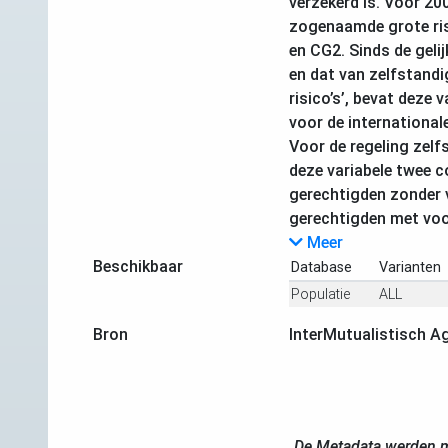
verzekerd is. Voor 20
zogenaamde grote ris
en CG2. Sinds de geli
en dat van zelfstandi
risico’s’, bevat deze 
voor de international
Voor de regeling zelfs
deze variabele twee 
gerechtigden zonder 
gerechtigden met voo
Meer
Beschikbaar
Database
Varianten
Populatie
ALL
Bron
InterMutualistisch A
De Metadata werden m