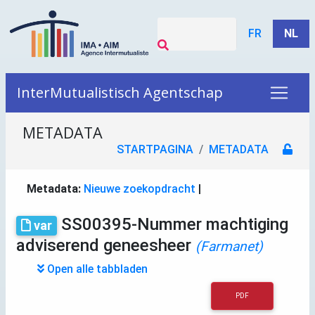
FR
NL
InterMutualistisch Agentschap
METADATA
STARTPAGINA
METADATA
Metadata:
Nieuwe zoekopdracht
|
SS00395-Nummer machtiging
var
adviserend geneesheer
(Farmanet)
Open alle tabbladen
PDF