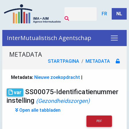
FR
NL
InterMutualistisch Agentschap
METADATA
STARTPAGINA
METADATA
Metadata:
Nieuwe zoekopdracht
|
SS00075-Identificatienummer
var
instelling
(Gezondheidszorgen)
Open alle tabbladen
PDF