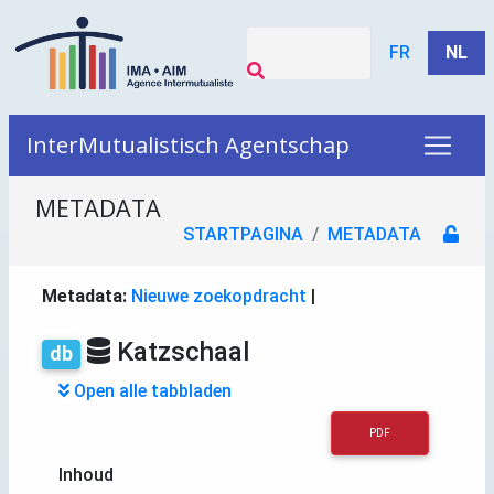
FR
NL
InterMutualistisch Agentschap
METADATA
STARTPAGINA
METADATA
Metadata:
Nieuwe zoekopdracht
|
Katzschaal
db
Open alle tabbladen
PDF
Inhoud