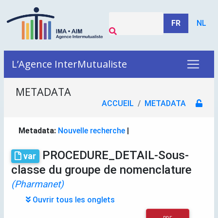
FR
NL
L’Agence InterMutualiste
METADATA
ACCUEIL
METADATA
Metadata:
Nouvelle recherche
|
PROCEDURE_DETAIL-Sous-
var
classe du groupe de nomenclature
(Pharmanet)
Ouvrir tous les onglets