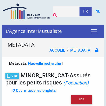
FR
NL
L’Agence InterMutualiste
METADATA
ACCUEIL
METADATA
Metadata:
Nouvelle recherche
|
MINOR_RISK_CAT-Assurés
var
pour les petits risques
(Population)
Ouvrir tous les onglets
PDF