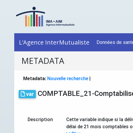
L’Agence InterMutualiste
Données de sant
METADATA
Metadata:
Nouvelle recherche
|
COMPTABLE_21-Comptabilisé 
var
Description
Cette variable indique si la d
délai de 21 mois comptables o