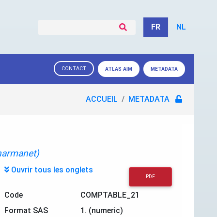
FR
NL
CONTACT
ATLAS AIM
METADATA
ACCUEIL
METADATA
harmanet)
Ouvrir tous les onglets
PDF
Code
COMPTABLE_21
Format SAS
1. (numeric)