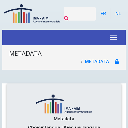
FR
NL
METADATA
METADATA
Metadata
Choisir langue | Kies uw langage