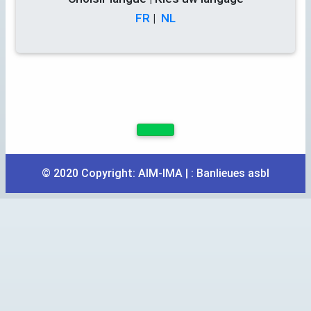
FR
|
NL
© 2020 Copyright:
AIM
-
IMA
| :
Banlieues asbl