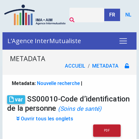
FR
NL
L’Agence InterMutualiste
METADATA
ACCUEIL
METADATA
Metadata:
Nouvelle recherche
|
SS00010-Code d’identification
var
de la personne
(Soins de santé)
Ouvrir tous les onglets
PDF